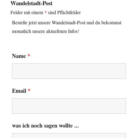
Wandelstadt-Post
e
n
Felder mit einem
*
sind Pflichtfelder
i
Bestelle jetzt unsere Wandelstadt-Post und du bekommst
m
W
monatlich unsere aktuellsten Infos!
a
n
d
e
Name
*
l
-
S
t
a
Email
*
d
t
-
K
o
m
was ich noch sagen wollte ...
p
a