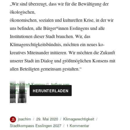
„Wir sind überzeugt, dass wir für die Bewältigung der
ökologischen,
ökonomischen, sozialen und kulturellen Krise, in der wir
uns befinden, alle Bürger*innen Esslingens und alle
Institutionen dieser Stadt brauchen. Wir, das
Klimagerechtigkeitsbündnis, möchten ein neues ko-
kreatives Miteinander initiieren. Wir möchten die Zukunft
unserer Stadt im Dialog und größtmöglichen Konsens mit
allen Beteiligten gemeinsam gestalten.“
Wandel-Stadt-Kompass (1. Auflage vom
29.05.2020)
HERUNTERLADEN
G
A
E
W
r
b
A
Ü
O
n
o
u
f
n
b
b
e
h
p
a
g
e
e
r
n
p
l
Autor
Veröffentlicht
Kategorien
Schlagwörter
joachim
29. Mai 2020
Klimagerechtigkeit
e
r
r
g
e
e
l
am
zu
Stadtkompass Esslingen 2027
1 Kommentar
l
g
b
i
n
n
v