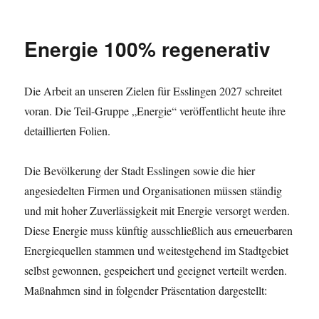
Wandelstadt-
i
a
ü
e
u
b
e
Kompass
n
b
r
:
n
i
r
2027
a
e
g
D
d
l
m
Energie 100% regenerativ
an
H
W
e
r
B
d
e
OB
a
a
r
.
o
m
i
u
n
m
Zieger
F
d
i
d
Die Arbeit an unseren Zielen für Esslingen 2027 schreitet
g
d
e
übergeben
r
e
t
u
m
e
i
a
n
voran. Die Teil-Gruppe „Energie“ veröffentlicht heute ihre
O
n
o
l
s
n
p
B
g
detaillierten Folien.
d
-
t
z
o
D
:
e
S
e
H
l
r
W
r
t
r
e
i
.
i
Die Bevölkerung der Stadt Esslingen sowie die hier
i
a
D
i
t
J
e
angesiedelten Firmen und Organisationen müssen ständig
e
d
r
n
i
ü
b
r
t
.
k
und mit hoher Zuverlässigkeit mit Energie versorgt werden.
r
k
t
-
J
:
g
e
Diese Energie muss künftig ausschließlich aus erneuerbaren
K
ü
P
e
H
o
r
Energiequellen stammen und weitestgehend im Stadtgebiet
e
n
e
m
g
t
Z
i
selbst gewonnen, gespeichert und geeignet verteilt werden.
p
e
r
i
t
Maßnahmen sind in folgender Präsentation dargestellt:
a
n
a
e
e
s
Z
S
g
u
s
i