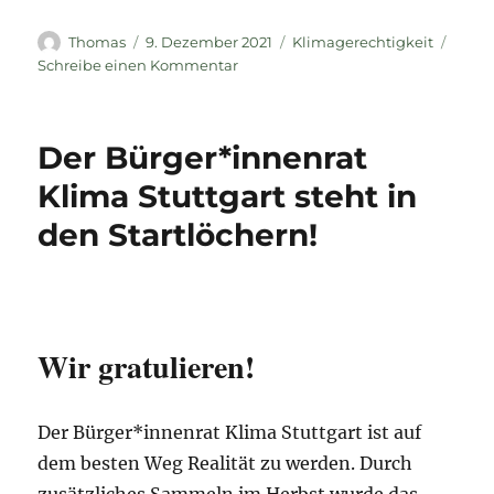
Autor
Veröffentlicht
Kategorien
Thomas
9. Dezember 2021
Klimagerechtigkeit
am
zu
Schreibe einen Kommentar
Mahnwachen
zum
Welt-
Der Bürger*innenrat
Eiffelturmtag
Klima Stuttgart steht in
den Startlöchern!
Wir gratulieren!
Der Bürger*innenrat Klima Stuttgart ist auf
dem besten Weg Realität zu werden. Durch
zusätzliches Sammeln im Herbst wurde das