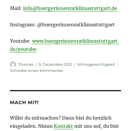
Mail:
info@buergerinnenratklimastuttgart.de
Instagram: @buergerinnenratklimastuttgart
Youtube:
www.buergerinnenratklimastuttgart.
de/youtube
Autor
Veröffentlicht
Kategorien
Thomas
9. Dezember 2021
Klimagerechtigkeit
am
zu
Schreibe einen Kommentar
Der
Bürger*innenrat
Klima
Stuttgart
steht in
MACH MIT!
den
Startlöchern!
Willst du mitmachen? Dann bist du herzlich
eingeladen. Nimm
Kontakt
mit uns auf, du bist