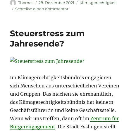
Autor
Veröffentlicht
Kategorien
Thomas
28. Dezember 2021
Klimagerechtigkeit
am
zu
Schreibe einen Kommentar
VCD
KV
Esslingen
Steuerstress zum
Jahresende?
Im Klimagerechtigkeitsbündnis engagieren
sich Menschen aus unterschiedlichen Vereinen
und Gruppen. Das machen sie ehrenamtlich,
das Klimagerechtigkeitsbündnis hat keine:n
Geschäftsführer:in und keine Geschäftsstelle.
Wenn wir uns treffen, dann oft im
Zentrum für
Bürgerengagement
. Die Stadt Esslingen stellt