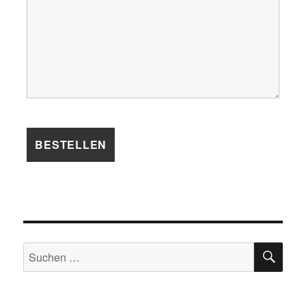
SU
Suchen
nach: