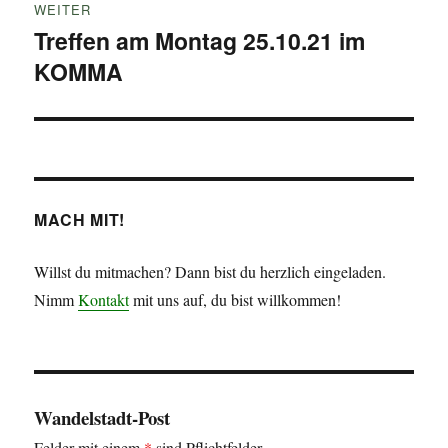
WEITER
Treffen am Montag 25.10.21 im
Nächster
KOMMA
Beitrag:
MACH MIT!
Willst du mitmachen? Dann bist du herzlich eingeladen.
Nimm
Kontakt
mit uns auf, du bist willkommen!
Wandelstadt-Post
Felder mit einem
*
sind Pflichtfelder