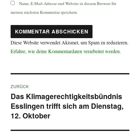
Name, E-Mail-Adresse und Website in diesem Browser für
meinen nächsten Kommentar speichern.
Diese Website verwendet Akismet, um Spam zu reduzieren.
Erfahre, wie deine Kommentardaten verarbeitet werden.
Beitragsnavigation
ZURÜCK
Das Klimagerechtigkeitsbündnis
Vorheriger
Esslingen trifft sich am Dienstag,
Beitrag:
12. Oktober