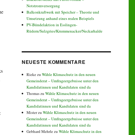
Notstromversorgung
he
Balkonkraftwerk mit Speicher – Theorie und
Umsetzung anhand eines realen Beispiels
PV-Bündelaktion in Esslingen-
Rüdern/Sulzgries/Krummenacker/Neckarhalde
NEUESTE KOMMENTARE
ks
Rieke
zu
Wähle Klimaschutz in den neuen
n
Gemeinderat – Umfrageergebnisse unter den
Kandidatinnen und Kandidaten sind da
Thomas
zu
Wähle Klimaschutz in den neuen
Gemeinderat – Umfrageergebnisse unter den
Kandidatinnen und Kandidaten sind da
z
Mister
zu
Wähle Klimaschutz in den neuen
Gemeinderat – Umfrageergebnisse unter den
Kandidatinnen und Kandidaten sind da
Gebhard Mehrle
zu
Wähle Klimaschutz in den