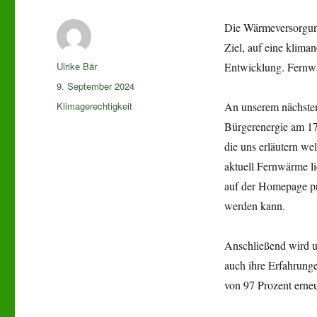
Die Wärmeversorgung
Ziel, auf eine klima
Autor
Ulrike Bär
Entwicklung. Fernwär
Veröffentlicht
9. September 2024
am
Kategorien
Klimagerechtigkeit
An unserem nächste
Bürgerenergie am 17
die uns erläutern w
aktuell Fernwärme li
auf der Homepage pr
werden kann.
Anschließend wird un
auch ihre Erfahrung
von 97 Prozent erne