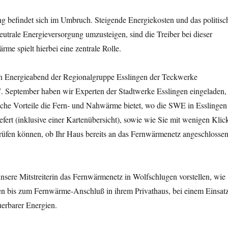
 befindet sich im Umbruch. Steigende Energiekosten und das politisc
neutrale Energieversorgung umzusteigen, sind die Treiber bei dieser
me spielt hierbei eine zentrale Rolle.
n Energieabend der Regionalgruppe Esslingen der Teckwerke
. September haben wir Experten der Stadtwerke Esslingen eingeladen,
elche Vorteile die Fern- und Nahwärme bietet, wo die SWE in Esslingen
efert (inklusive einer Kartenübersicht), sowie wie Sie mit wenigen Klic
üfen können, ob Ihr Haus bereits an das Fernwärmenetz angeschlosse
sere Mitstreiterin das Fernwärmenetz in Wolfschlugen vorstellen, wie
en bis zum Fernwärme-Anschluß in ihrem Privathaus, bei einem Einsat
uerbarer Energien.