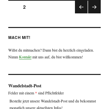
Seitennummerierung
Esslingen
SEITE
2
VOR
NÄC
der
HERI
HSTE
GE
SEIT
Beiträge
SEIT
E
E
MACH MIT!
Willst du mitmachen? Dann bist du herzlich eingeladen.
Nimm
Kontakt
mit uns auf, du bist willkommen!
Wandelstadt-Post
Felder mit einem
*
sind Pflichtfelder
Bestelle jetzt unsere Wandelstadt-Post und du bekommst
monatlich unsere aktuellsten Infos!