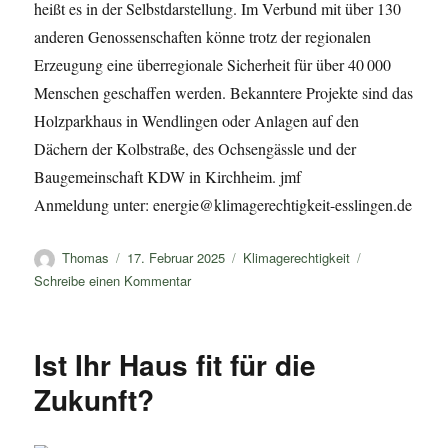
heißt es in der Selbstdarstellung. Im Verbund mit über 130
anderen Genossenschaften könne trotz der regionalen
Erzeugung eine überregionale Sicherheit für über 40 000
Menschen geschaffen werden. Bekanntere Projekte sind das
Holzparkhaus in Wendlingen oder Anlagen auf den
Dächern der Kolbstraße, des Ochsengässle und der
Baugemeinschaft KDW in Kirchheim. jmf
Anmeldung unter: energie@klimagerechtigkeit-esslingen.de
Autor
Veröffentlicht
Kategorien
Thomas
17. Februar 2025
Klimagerechtigkeit
am
zu
Schreibe einen Kommentar
Mieterstrom!
Dienstag
18.2.25
Ist Ihr Haus fit für die
Zukunft?