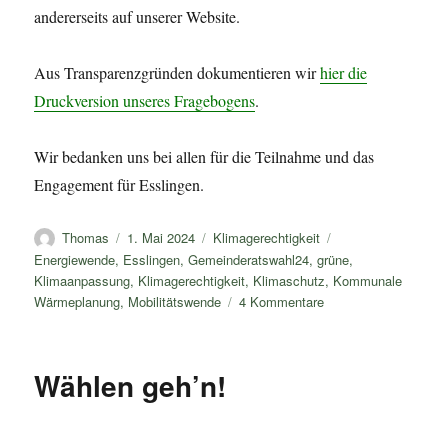
andererseits auf unserer Website.
Aus Transparenzgründen dokumentieren wir
hier die
Druckversion unseres Fragebogens
.
Wir bedanken uns bei allen für die Teilnahme und das
Engagement für Esslingen.
Autor
Veröffentlicht
Kategorien
Schlagwörter
Thomas
1. Mai 2024
Klimagerechtigkeit
am
Energiewende
,
Esslingen
,
Gemeinderatswahl24
,
grüne
,
Klimaanpassung
,
Klimagerechtigkeit
,
Klimaschutz
,
Kommunale
zu
Wärmeplanung
,
Mobilitätswende
4 Kommentare
Wähle
Klimaschutz
in
Wählen geh’n!
den
neuen
Gemeinderat
–