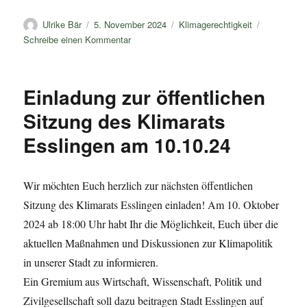
Autor
Veröffentlicht
Kategorien
Ulrike Bär
5. November 2024
Klimagerechtigkeit
am
zu
Schreibe einen Kommentar
Ist
Ihr
Haus
Einladung zur öffentlichen
fit
für
Sitzung des Klimarats
die
Esslingen am 10.10.24
Zukunft?
Wir möchten Euch herzlich zur nächsten öffentlichen
Sitzung des Klimarats Esslingen einladen! Am 10. Oktober
2024 ab 18:00 Uhr habt Ihr die Möglichkeit, Euch über die
aktuellen Maßnahmen und Diskussionen zur Klimapolitik
in unserer Stadt zu informieren.
Ein Gremium aus Wirtschaft, Wissenschaft, Politik und
Zivilgesellschaft soll dazu beitragen Stadt Esslingen auf