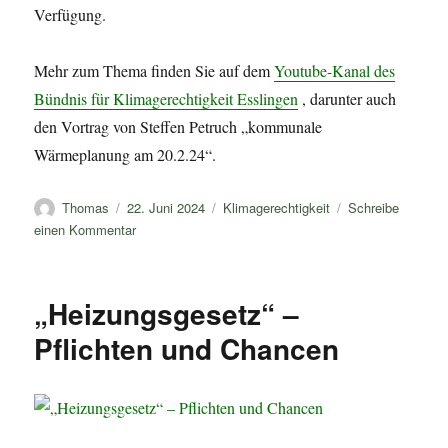
Verfügung.
Mehr zum Thema finden Sie auf dem
Youtube-Kanal des
Bündnis für Klimagerechtigkeit Esslingen
, darunter auch
den Vortrag von Steffen Petruch „kommunale
Wärmeplanung am 20.2.24“.
Autor
Veröffentlicht
Kategorien
Thomas
22. Juni 2024
Klimagerechtigkeit
Schreibe
am
zu
einen Kommentar
Energie
im
Altstadtviertele
„Heizungsgesetz“ –
Pflichten und Chancen