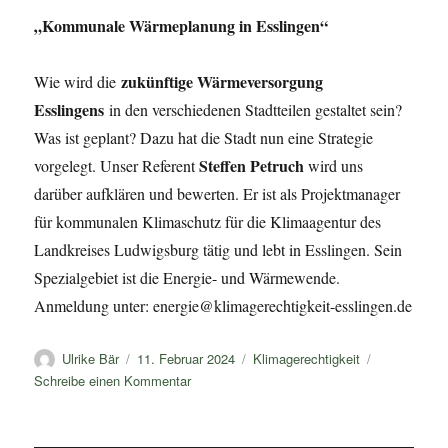
„Kommunale Wärmeplanung in Esslingen“
zukünftige Wärmeversorgung
Wie wird die
Esslingens
in den verschiedenen Stadtteilen gestaltet sein?
Was ist geplant? Dazu hat die Stadt nun eine Strategie
Steffen Petruch
vorgelegt. Unser Referent
wird uns
darüber aufklären und bewerten. Er ist als Projektmanager
für kommunalen Klimaschutz für die Klimaagentur des
Landkreises Ludwigsburg tätig und lebt in Esslingen. Sein
Spezialgebiet ist die Energie- und Wärmewende.
Anmeldung unter: energie@klimagerechtigkeit-esslingen.de
Autor
Veröffentlicht
Kategorien
Ulrike Bär
11. Februar 2024
Klimagerechtigkeit
am
zu
Schreibe einen Kommentar
Kommunale
Wärmeplanung
in