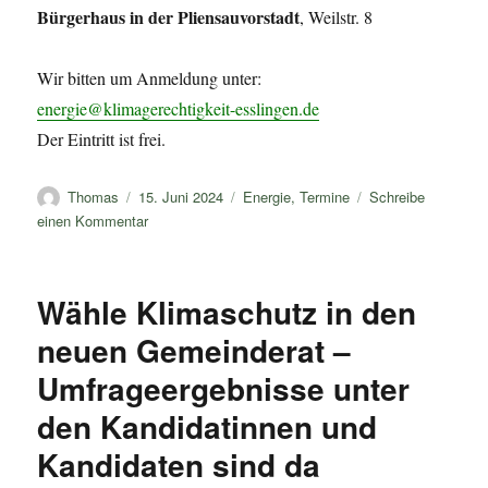
Bürgerhaus in der Pliensauvorstadt
, Weilstr. 8
Wir bitten um Anmeldung unter:
energie@klimagerechtigkeit-esslingen.de
Der Eintritt ist frei.
Autor
Veröffentlicht
Kategorien
Thomas
15. Juni 2024
Energie
,
Termine
Schreibe
am
zu
einen Kommentar
„Heizungsgesetz“
–
Pflichten
Wähle Klimaschutz in den
und
Chancen
neuen Gemeinderat –
Umfrageergebnisse unter
den Kandidatinnen und
Kandidaten sind da