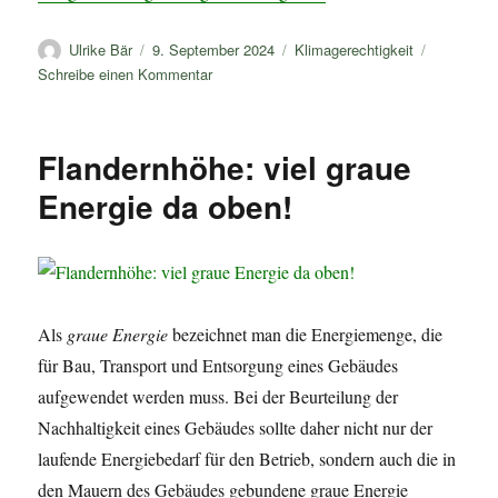
Autor
Veröffentlicht
Kategorien
Ulrike Bär
9. September 2024
Klimagerechtigkeit
am
zu
Schreibe einen Kommentar
Energieabend
Fern-
und
Flandernhöhe: viel graue
Nahwärmenetze
der
Energie da oben!
SWE
Als
graue Energie
bezeichnet man die Energiemenge, die
für Bau, Transport und Entsorgung eines Gebäudes
aufgewendet werden muss. Bei der Beurteilung der
Nachhaltigkeit eines Gebäudes sollte daher nicht nur der
laufende Energiebedarf für den Betrieb, sondern auch die in
den Mauern des Gebäudes gebundene graue Energie