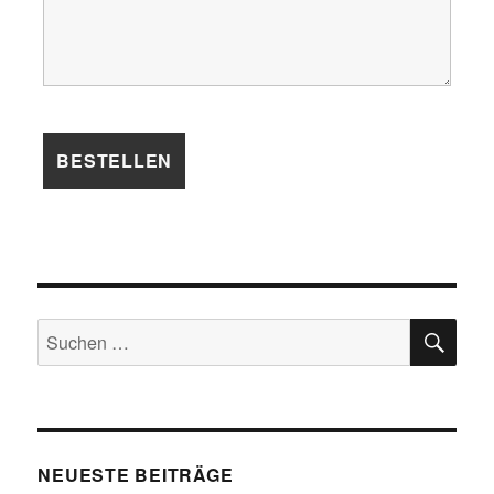
SU
Suchen
nach:
NEUESTE BEITRÄGE