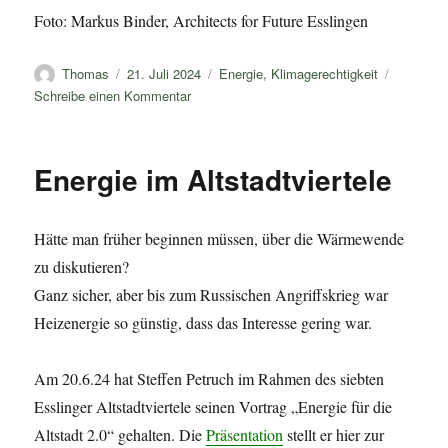
Foto: Markus Binder, Architects for Future Esslingen
Autor
Veröffentlicht
Kategorien
Thomas
21. Juli 2024
Energie
,
Klimagerechtigkeit
am
zu
Schreibe einen Kommentar
Flandernhöhe:
viel
graue
Energie im Altstadtviertele
Energie
da
oben!
Hätte man früher beginnen müssen, über die Wärmewende
zu diskutieren?
Ganz sicher, aber bis zum Russischen Angriffskrieg war
Heizenergie so günstig, dass das Interesse gering war.
Am 20.6.24 hat Steffen Petruch im Rahmen des siebten
Esslinger Altstadtviertele seinen Vortrag „Energie für die
Altstadt 2.0“ gehalten. Die
Präsentation
stellt er hier zur