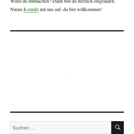
Willst du mitmachen? Dann bist du herzlich eingeladen.
Nimm
Kontakt
mit uns auf, du bist willkommen!
SU
Suchen
nach: