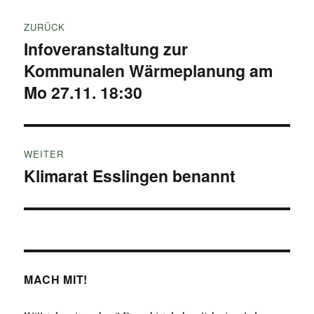
Beitragsnavigation
ZURÜCK
Infoveranstaltung zur
Vorheriger
Kommunalen Wärmeplanung am
Beitrag:
Mo 27.11. 18:30
WEITER
Klimarat Esslingen benannt
Nächster
Beitrag:
MACH MIT!