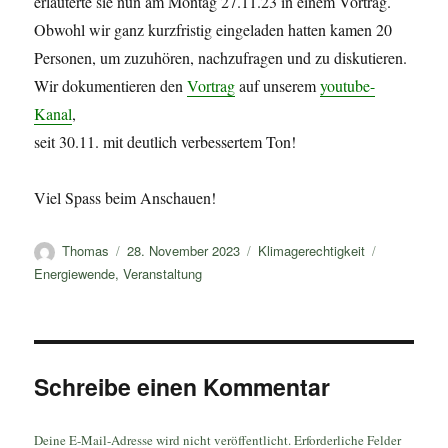
erläuterte sie nun am Montag 27.11.23 in einem Vortrag.
Obwohl wir ganz kurzfristig eingeladen hatten kamen 20
Personen, um zuzuhören, nachzufragen und zu diskutieren.
Wir dokumentieren den
Vortrag
auf unserem
youtube-
Kanal
,
seit 30.11. mit deutlich verbessertem Ton!
Viel Spass beim Anschauen!
Autor
Veröffentlicht
Kategorien
Schlagwört
Thomas
28. November 2023
Klimagerechtigkeit
am
Energiewende
,
Veranstaltung
Schreibe einen Kommentar
Deine E-Mail-Adresse wird nicht veröffentlicht.
Erforderliche Felder