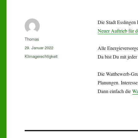
Die Stadt Esslingen 
Neuer Auftrieb für 
Autor
Thomas
Veröffentlicht
29. Januar 2022
Alle Energieversorge
am
Kategorien
Klimagerechtigkeit
Da bist Du mit jede
Die Wattbewerb-Grup
Planungen. Interesse
Dann einfach die
Wa