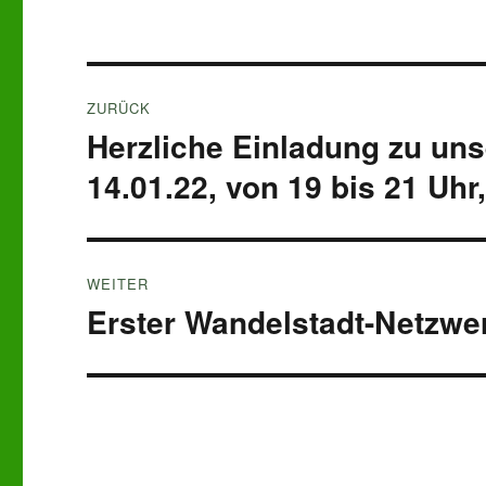
Beitragsnavigation
ZURÜCK
Herzliche Einladung zu uns
Vorheriger
Beitrag:
14.01.22, von 19 bis 21 Uhr,
WEITER
Erster Wandelstadt-Netzwe
Nächster
Beitrag: