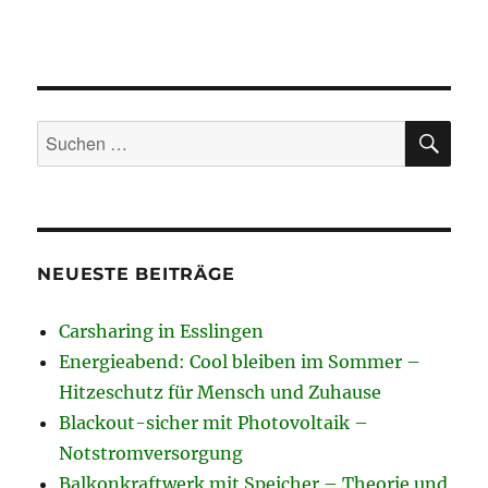
SU
Suchen
nach:
NEUESTE BEITRÄGE
Carsharing in Esslingen
Energieabend: Cool bleiben im Sommer –
Hitzeschutz für Mensch und Zuhause
Blackout-sicher mit Photovoltaik –
Notstromversorgung
Balkonkraftwerk mit Speicher – Theorie und