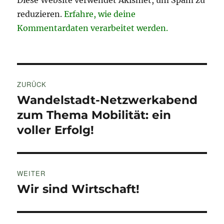
Diese Website verwendet Akismet, um Spam zu
reduzieren.
Erfahre, wie deine
Kommentardaten verarbeitet werden.
Beitragsnavigation
ZURÜCK
Wandelstadt-Netzwerkabend
Vorheriger
Beitrag:
zum Thema Mobilität: ein
voller Erfolg!
WEITER
Wir sind Wirtschaft!
Nächster
Beitrag: